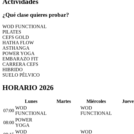
Actividades
¿Qué clase quieres probar?
WOD FUNCTIONAL
PILATES
CEFS GOLD
HATHA FLOW
ASTHANGA
POWER YOGA
EMBARAZO FIT
CARRERA CEFS
HIBRIDO
SUELO PÉLVICO
HORARIO 2026
L
unes
M
artes
M
iércoles
J
ueve
WOD
WOD
07:00
FUNCTIONAL
FUNCTIONAL
POWER
08:00
YOGA
WOD
WOD