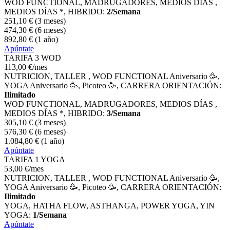
WOD FUNCTIONAL, MADRUGADORES, MEDIOS DÍAS ,
MEDIOS DÍAS *, HIBRIDO:
2/Semana
251
,10
€
(3 meses)
474
,30
€
(6 meses)
892
,80
€
(1 año)
Apúntate
TARIFA 3 WOD
113
,00
€
/mes
NUTRICION, TALLER , WOD FUNCTIONAL Aniversario 🥳,
YOGA Aniversario 🥳, Picoteo 🥳, CARRERA ORIENTACIÓN:
Ilimitado
WOD FUNCTIONAL, MADRUGADORES, MEDIOS DÍAS ,
MEDIOS DÍAS *, HIBRIDO:
3/Semana
305
,10
€
(3 meses)
576
,30
€
(6 meses)
1.084
,80
€
(1 año)
Apúntate
TARIFA 1 YOGA
53
,00
€
/mes
NUTRICION, TALLER , WOD FUNCTIONAL Aniversario 🥳,
YOGA Aniversario 🥳, Picoteo 🥳, CARRERA ORIENTACIÓN:
Ilimitado
YOGA, HATHA FLOW, ASTHANGA, POWER YOGA, YIN
YOGA:
1/Semana
Apúntate